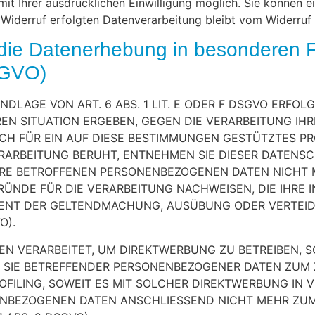
t Ihrer ausdrücklichen Einwilligung möglich. Sie können eine
 Widerruf erfolgten Datenverarbeitung bleibt vom Widerruf 
die Datenerhebung in besonderen F
SGVO)
LAGE VON ART. 6 ABS. 1 LIT. E ODER F DSGVO ERFOLG
REN SITUATION ERGEBEN, GEGEN DIE VERARBEITUNG I
CH FÜR EIN AUF DIESE BESTIMMUNGEN GESTÜTZTES PROF
RARBEITUNG BERUHT, ENTNEHMEN SIE DIESER DATENS
RE BETROFFENEN PERSONENBEZOGENEN DATEN NICHT ME
DE FÜR DIE VERARBEITUNG NACHWEISEN, DIE IHRE I
DIENT DER GELTENDMACHUNG, AUSÜBUNG ODER VERTE
O).
 VERARBEITET, UM DIREKTWERBUNG ZU BETREIBEN, SO
G SIE BETREFFENDER PERSONENBEZOGENER DATEN ZUM
ROFILING, SOWEIT ES MIT SOLCHER DIREKTWERBUNG IN 
ENBEZOGENEN DATEN ANSCHLIESSEND NICHT MEHR ZU