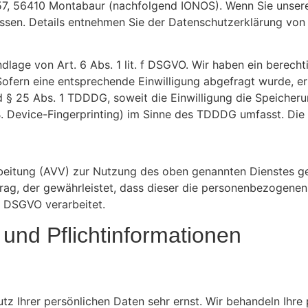
. 57, 56410 Montabaur (nachfolgend IONOS). Wenn Sie unse
dressen. Details entnehmen Sie der Datenschutzerklärung vo
age von Art. 6 Abs. 1 lit. f DSGVO. Wir haben ein berechti
Sofern eine entsprechende Einwilligung abgefragt wurde, erf
d § 25 Abs. 1 TDDDG, soweit die Einwilligung die Speicher
. Device-Fingerprinting) im Sinne des TDDDG umfasst. Die Ei
beitung (AVV) zur Nutzung des oben genannten Dienstes ges
rag, der gewährleistet, dass dieser die personenbezogene
r DSGVO verarbeitet.
und Pflicht­informationen
utz Ihrer persönlichen Daten sehr ernst. Wir behandeln Ihr