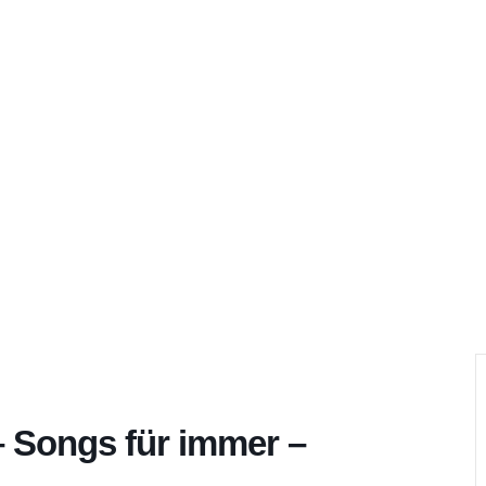
m
Kulturorte
Rückblicke
Über
– Songs für immer –