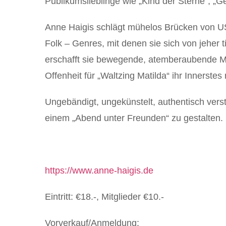
Publikumslieblinge wie „Kind der Sterne“, „G
Anne Haigis schlägt mühelos Brücken von US
Folk – Genres, mit denen sie sich von jeher ti
erschafft sie bewegende, atemberaubende 
Offenheit für „Waltzing Matilda“ ihr Innerste
Ungebändigt, ungekünstelt, authentisch verste
einem „Abend unter Freunden“ zu gestalten.
https://www.anne-haigis.de
Eintritt: €18.-, Mitglieder €10.-
Vorverkauf/Anmeldung: