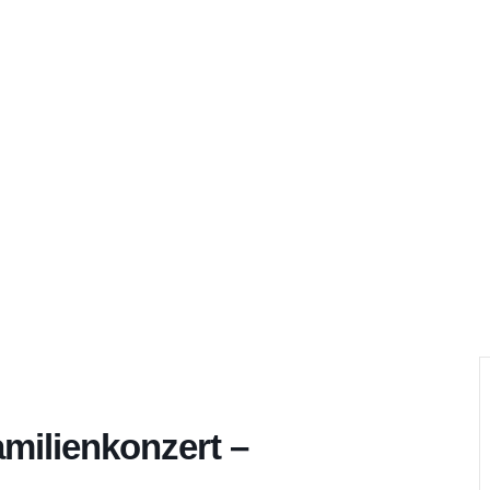
m
Kulturorte
Rückblicke
Über
milienkonzert –